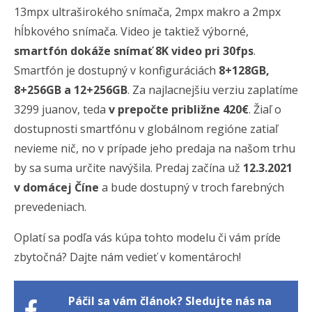
13mpx ultraširokého snímača, 2mpx makro a 2mpx
hĺbkového snímača. Video je taktiež výborné,
smartfón dokáže snímať 8K video pri 30fps
.
Smartfón je dostupný v konfiguráciách
8+128GB,
8+256GB a 12+256GB
. Za najlacnejšiu verziu zaplatíme
3299 juanov, teda
v prepočte približne 420€
. Žiaľ o
dostupnosti smartfónu v globálnom regióne zatiaľ
nevieme nič, no v prípade jeho predaja na našom trhu
by sa suma určite navýšila. Predaj začína už
12.3.2021
v domácej Číne
a bude dostupný v troch farebných
prevedeniach.
Oplatí sa podľa vás kúpa tohto modelu či vám príde
zbytočná? Dajte nám vedieť v komentároch!
Páčil sa vám článok? Sledujte nás na