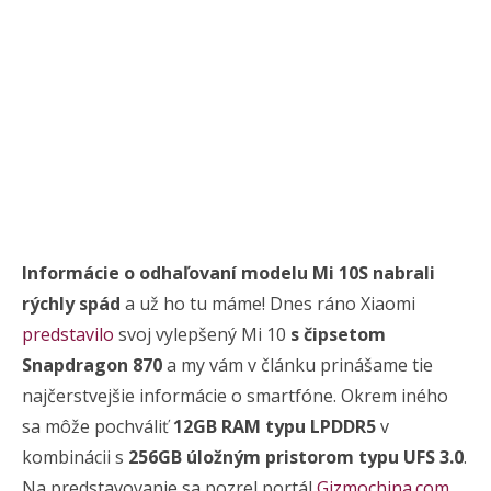
Informácie o odhaľovaní modelu Mi 10S nabrali
rýchly spád
a už ho tu máme! Dnes ráno Xiaomi
predstavilo
svoj vylepšený Mi 10
s čipsetom
Snapdragon 870
a my vám v článku prinášame tie
najčerstvejšie informácie o smartfóne. Okrem iného
sa môže pochváliť
12GB RAM typu LPDDR5
v
kombinácii s
256GB úložným pristorom typu UFS 3.0
.
Na predstavovanie sa pozrel portál
Gizmochina.com
,