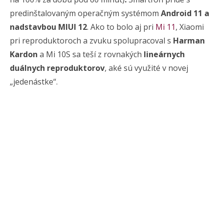
predinštalovaným operačným systémom
Android 11 a
nadstavbou MIUI 12
. Ako to bolo aj pri
Mi 11
, Xiaomi
pri reproduktoroch a zvuku spolupracoval s
Harman
Kardon
a Mi 10S sa teší z rovnakých
lineárnych
duálnych reproduktorov
, aké sú využité v novej
„jedenástke“.