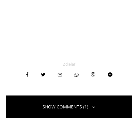
Zdielať
SHOW COMMENTS (1)
Spätné upozornenie:
Je Xiaomi Mi 10 nezničiteľný?