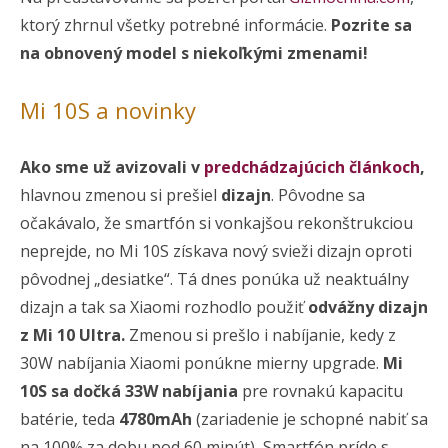
ktorý zhrnul všetky potrebné informácie.
Pozrite sa
na obnovený model s niekoľkými zmenami!
Mi 10S a novinky
Ako sme už avizovali v
predchádzajúcich článkoch
,
hlavnou zmenou si prešiel
dizajn
. Pôvodne sa
očakávalo, že smartfón si vonkajšou rekonštrukciou
neprejde, no Mi 10S získava nový svieži dizajn oproti
pôvodnej „desiatke“. Tá dnes ponúka už neaktuálny
dizajn a tak sa Xiaomi rozhodlo použiť
odvážny dizajn
z Mi 10 Ultra.
Zmenou si prešlo i nabíjanie, kedy z
30W nabíjania Xiaomi ponúkne mierny upgrade.
Mi
10S sa dočká 33W nabíjania
pre rovnakú kapacitu
batérie, teda
4780mAh
(zariadenie je schopné nabiť sa
na 100% za dobu pod 60 minút)
.
Smartfón príde s