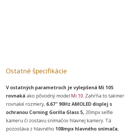
Ostatné špecifikácie
V ostatných parametroch je vylepšená Mi 10S
rovnaká
ako pôvodný model
Mi 10
. Zahŕňa to takmer
rovnaké rozmery,
6.67″ 90Hz AMOLED displej s
ochranou Corning Gorilla Glass 5,
20mpx selfie
kameru či zostavu snímačov hlavnej kamery. Tá
pozostáva z hlavného
108mpx hlavného snímača
,