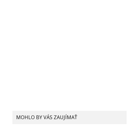
Meno
E-mail
Adresa webu
MOHLO BY VÁS ZAUJÍMAŤ
Rýchlejšie nabíjanie aj v lacnejších