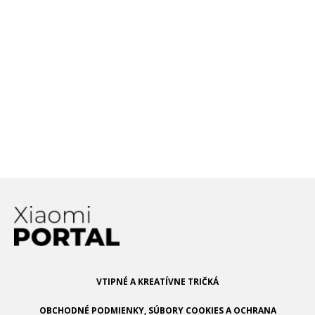
Xiaomi predstavilo bezdrôtovú
nabíjačku s výkonom 80W. Dokáže
až šialene rýchlo nabiť batériu
smartfónu
Vyzývateľ Snapdragonu, MediaTek
– Dimensity 2000, je na ceste. Už
teraz sa špekuluje, ktorí výrobcovia
smartfónov po ňom bažia!
VTIPNÉ A KREATÍVNE TRIČKÁ
OBCHODNÉ PODMIENKY, SÚBORY COOKIES A OCHRANA