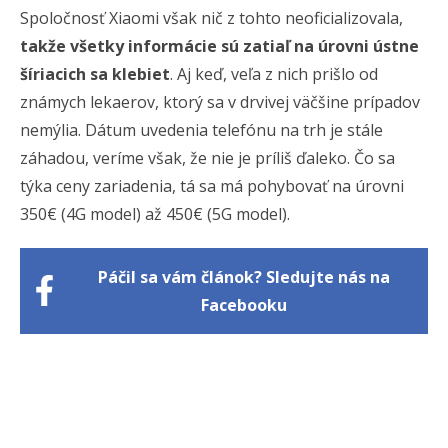
Spoločnosť Xiaomi však nič z tohto neoficializovala,
takže všetky informácie sú zatiaľ na úrovni ústne
šíriacich sa klebiet
. Aj keď, veľa z nich prišlo od
známych lekaerov, ktorý sa v drvivej väčšine prípadov
nemýlia. Dátum uvedenia telefónu na trh je stále
záhadou, veríme však, že nie je príliš ďaleko. Čo sa
týka ceny zariadenia, tá sa má pohybovať na úrovni
350€ (4G model) až 450€ (5G model).
Páčil sa vám článok? Sledujte nás na
Facebooku