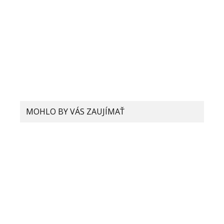
MOHLO BY VÁS ZAUJÍMAŤ
Surge P1 – eso v rukáve Xiaomi,
ktoré má zmeniť svet nabíjania
smartfónov!
210W nabíjanie od Xiaomi
nedosahuje výsledky, aké sa
prezentovali: Za koľko dokáže nabiť
smartfón z 0 na 100%?