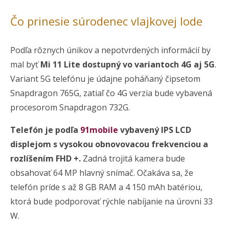
Čo prinesie súrodenec vlajkovej lode
Podľa rôznych únikov a nepotvrdených informácií by
mal byť
Mi 11 Lite dostupný vo variantoch 4G aj 5G
.
Variant 5G telefónu je údajne poháňaný čipsetom
Snapdragon 765G, zatiaľ čo 4G verzia bude vybavená
procesorom Snapdragon 732G.
Telefón je podľa
91mobile
vybavený IPS LCD
displejom s vysokou obnovovacou frekvenciou a
rozlíšením FHD +.
Zadná trojitá kamera bude
obsahovať 64 MP hlavný snímač. Očakáva sa, že
telefón príde s až 8 GB RAM a 4 150 mAh batériou,
ktorá bude podporovať rýchle nabíjanie na úrovni 33
W.