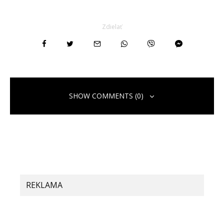
Zdielať
SHOW COMMENTS (0)
Pridaj komentár
Vaša e-mailová adresa nebude zverejnená.
Vyžadované polia sú
označené
*
Komentár
*
REKLAMA