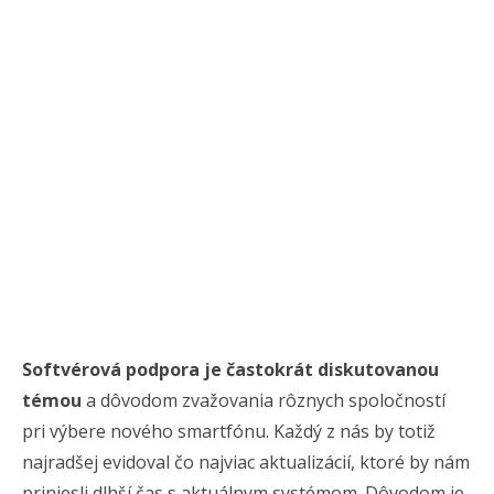
Softvérová podpora je častokrát diskutovanou
témou
a dôvodom zvažovania rôznych spoločností
pri výbere nového smartfónu. Každý z nás by totiž
najradšej evidoval čo najviac aktualizácií, ktoré by nám
priniesli dlhší čas s aktuálnym systémom. Dôvodom je