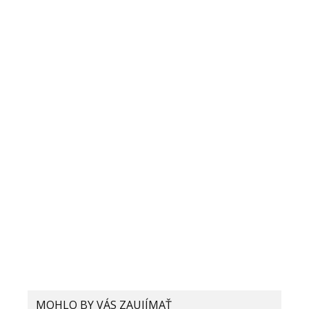
you can help me.
Pridaj komentár
Vaša e-mailová adresa nebude zverejnená.
Vyžadované polia sú
označené
*
Komentár
*
MOHLO BY VÁS ZAUJÍMAŤ