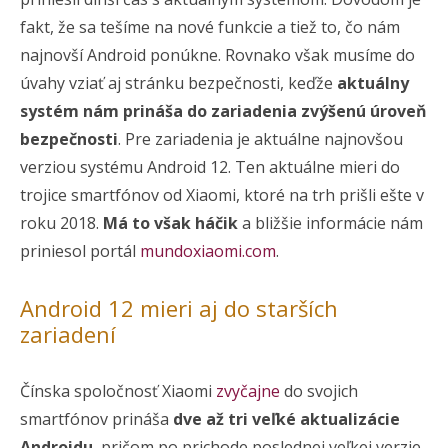
fakt, že sa tešíme na nové funkcie a tiež to, čo nám
najnovší Android ponúkne. Rovnako však musíme do
úvahy vziať aj stránku bezpečnosti, keďže
aktuálny
systém nám prináša do zariadenia zvýšenú úroveň
bezpečnosti
. Pre zariadenia je aktuálne najnovšou
verziou systému Android 12. Ten aktuálne mieri do
trojice smartfónov od Xiaomi, ktoré na trh prišli ešte v
roku 2018.
Má to však háčik
a bližšie informácie nám
priniesol portál
mundoxiaomi.com
.
Android 12 mieri aj do starších
zariadení
Čínska spoločnosť Xiaomi
zvyčajne
do svojich
smartfónov prináša
dve až tri veľké aktualizácie
Androidu
, pričom po prichode poslednej veľkej verzie