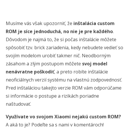
Musíme vás však upozorniť, že
inštalácia custom
ROM je síce jednoduchá, no nie je pre každého
.
Dôvodom je najmä to, že si počas inštalácie môžete
spôsobiť tzv. brick zariadenia, kedy nebudete vedieť so
svojím modelom urobiť takmer nič. Neodborným
zásahom a zlým postupom môžete
svoj model
nenávratne poškodiť
, a preto robíte inštalácie
neoficiálnych verzií systému na vlastnú zodpovednosť.
Pred inštaláciou takejto verzie ROM vám odporúčame
si informácie o postupe a rizikách poriadne
naštudovať.
Využívate vo svojom Xiaomi nejakú custom ROM?
A aká to je? Podeľte sa s nami v komentároch!