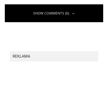
SHOW COMMENTS (0)
Pridaj komentár
Vaša e-mailová adresa nebude zverejnená.
Vyžadované polia sú
označené
*
Komentár
*
REKLAMA