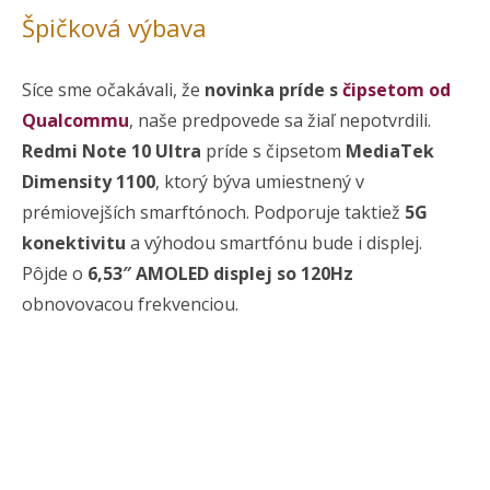
Špičková výbava
Síce sme očakávali, že
novinka príde s
čipsetom od
Qualcommu
, naše predpovede sa žiaľ nepotvrdili.
Redmi Note 10 Ultra
príde s čipsetom
MediaTek
Dimensity 1100
, ktorý býva umiestnený v
prémiovejších smarftónoch. Podporuje taktiež
5G
konektivitu
a výhodou smartfónu bude i displej.
Pôjde o
6,53″ AMOLED displej so 120Hz
obnovovacou frekvenciou.