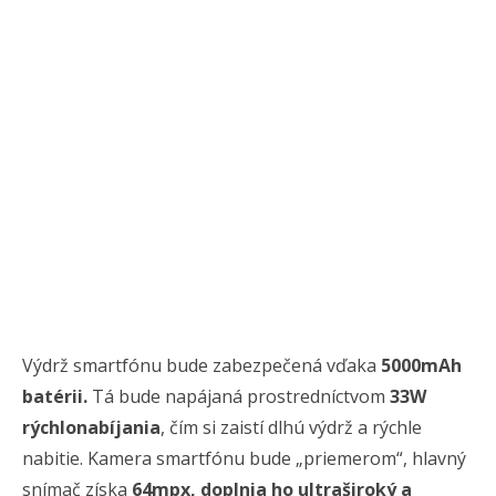
Výdrž smartfónu bude zabezpečená vďaka
5000mAh
batérii.
Tá bude napájaná prostredníctvom
33W
rýchlonabíjania
, čím si zaistí dlhú výdrž a rýchle
nabitie. Kamera smartfónu bude „priemerom“, hlavný
snímač získa
64mpx, doplnia ho ultraširoký a