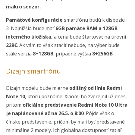
makro senzor.
Pamäťové konfigurácie
smartfónu budú k dispozícii
3. Najnižšia bude mať
6GB pamäte RAM a 128GB
interného úložiska,
a cena bude štartovať na úrovni
229€
. Ak vám to však stačiť nebude, na výber bude
stále verzia
8+128GB
, prípadne vyššia
8+256GB
.
Dizajn smartfónu
Dizajn modelu bude mierne
odlišný od línie Redmi
Note 10
, ktorú poznáme. Xiaomi ho zverejnil už dnes,
pritom
oficiálne predstavenie Redmi Note 10 Ultra
je naplánované až na 26.5. o 8:00
. Pôjde však o
čínske predstavenie, pričom by mali byť predstavené
minimálne 2 modely. Ich globálna dostupnosť zatiaľ