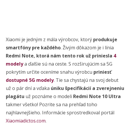
Xiaomi je jedným z mála výrobcov, ktorý
produkuje
smartfóny pre každého
. Živým dôkazom je i línia
Redmi Note, ktorá nám tento rok už priniesla
4
modely
a ďalšie sú na ceste. S rozširujúcim sa 5G
pokrytím určite oceníme snahu výrobcu
priniesť
dostupné 5G modely
. Tie sa chystajú na svoj debut
už o pár dní a vďaka
úniku špecifikácií a zverejneniu
plagátu
už poznáme o modeli
Redmi Note 10 Ultra
takmer všetko! Pozrite sa na prehľad toho
najhlavnejšieho. Informácie sprostredkoval portál
Xiaomiadictos.com
.