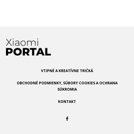
máli. Chce výrazne viac, až vzniká
otázka, potrebujeme taký výkon?
VTIPNÉ A KREATÍVNE TRIČKÁ
OBCHODNÉ PODMIENKY, SÚBORY COOKIES A OCHRANA
SÚKROMIA
KONTAKT