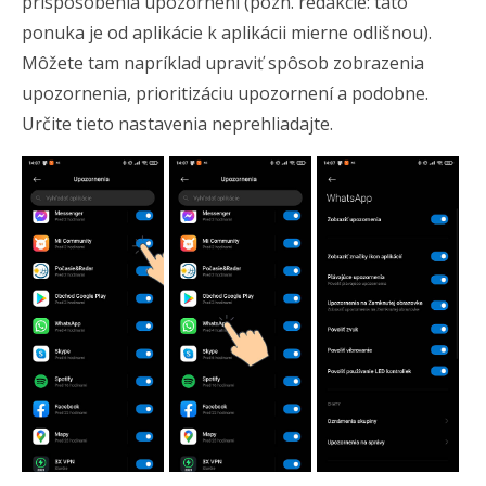
prispôsobenia upozornení (pozn. redakcie: táto
ponuka je od aplikácie k aplikácii mierne odlišnou).
Môžete tam napríklad upraviť spôsob zobrazenia
upozornenia, prioritizáciu upozornení a podobne.
Určite tieto nastavenia neprehliadajte.