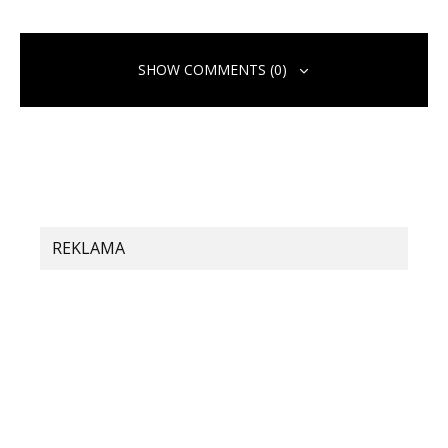
SHOW COMMENTS (0)
Pridaj komentár
Vaša e-mailová adresa nebude zverejnená.
Vyžadované polia sú
označené
*
Komentár
*
REKLAMA