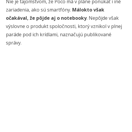
Nie je tajomstvom, že Poco má v pláne ponúkať i iné
zariadenia, ako sú smartfóny.
Málokto však
očakával, že pôjde aj o notebooky
. Nepôjde však
výslovne o produkt spoločnosti, ktorý vznikol v plnej
paráde pod ich krídlami, naznačujú publikované
správy.