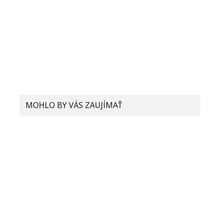
MOHLO BY VÁS ZAUJÍMAŤ
Revolúcia v mobilnej fotografii?
Xiaomi chce priniesť Liquid Lens
Nemáte v chytrých hodinkách, či
náramku podporu NFC? Xiaomi
prichádza s jednoduchým, ale
efektívnym riešením!