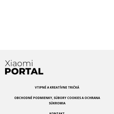
Xiaomi predstavilo bezdrôtovú
nabíjačku s výkonom 80W. Dokáže
až šialene rýchlo nabiť batériu
smartfónu
Objavujú sa prvé informácie, že Xiaomi plánuje vývoj
elektromobilu. Čo zatiaľ vieme?
VTIPNÉ A KREATÍVNE TRIČKÁ
OBCHODNÉ PODMIENKY, SÚBORY COOKIES A OCHRANA
SÚKROMIA
KONTAKT