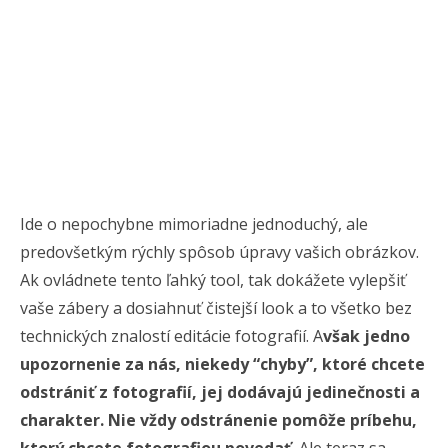
Ide o nepochybne mimoriadne jednoduchý, ale
predovšetkým rýchly spôsob úpravy vašich obrázkov.
Ak ovládnete tento ľahký tool, tak dokážete vylepšiť
vaše zábery a dosiahnuť čistejší look a to všetko bez
technických znalostí editácie fotografií. A
však jedno
upozornenie za nás, niekedy “chyby”, ktoré chcete
odstrániť z fotografií, jej dodávajú jedinečnosti a
charakter. Nie vždy odstránenie pomôže príbehu,
ktorý chcete fotografiou povedať.
Ale teraz sa