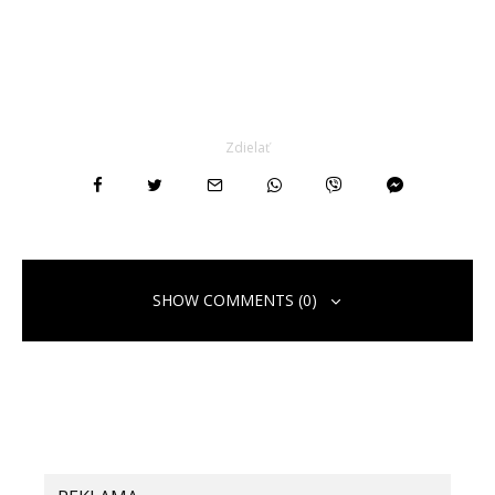
Zdielať
SHOW COMMENTS (0)
Pridaj komentár
Vaša e-mailová adresa nebude zverejnená.
Vyžadované polia sú
označené
*
Komentár
*