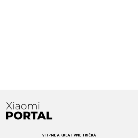
Bratislave pilotnú fázu 5G siete
Patent Xiaomi odhaľuje unikátne
riešenie kamery, ktorá by
„zjednotila“ kvalitu selfie
fotoaparátu a toho hlavného
V pondelok predstavia Xiaomi Mi 11
Ultra s kremík-kyslíkovou batériou
VTIPNÉ A KREATÍVNE TRIČKÁ