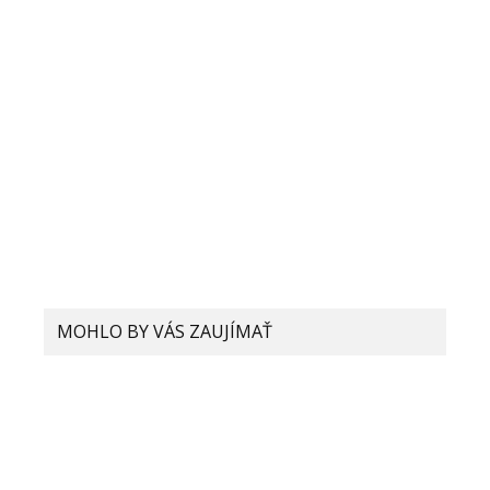
MOHLO BY VÁS ZAUJÍMAŤ
Xiaomi vraj pre svoje smartfóny chystá virtuálnu
RAM. Ako funguje a čo to vlastne je?
Mobilný operátor 4ka spúšťa v