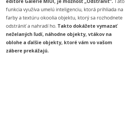
editore Galérie MIUI, je možnosť „Odstrániť“.
Táto
funkcia využíva umelú inteligenciu, ktorá prihliada na
farby a textúru okoolia objektu, ktorý sa rozhodnete
odstrániť a nahradí ho.
Takto dokážete vymazať
neželaných ľudí, náhodne objekty, vtákov na
oblohe a ďalšie objekty, ktoré vám vo vašom
zábere prekážajú.