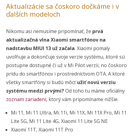
Aktualizácie sa čoskoro dočkáme i v
ďalších modeloch
Nikomu asi nemusíme pripomínať, že
prvá
aktualizačná vlna Xiaomi smartfónov na
nadstavbu MIUI 13 už začala
. Xiaomi pomaly
uvoľňuje a dokončuje svoje verzie systému, ktoré sú
postupne dostupné či už v Mi Pilot verzii, no čoskoro
prídu do smartfónov i prostredníctvom OTA. A ktoré
všetky smartfóny si budú môcť
užiť novú verziu
systému medzi prvými?
Od toho tu máme oficiálny
zoznam zariadení
, ktorý vám pripomíname nižšie.
Mi 11, Mi 11 Ultra, Mi 11i, Mi 11X, Mi 11X Pro, Mi 11
Lite 5G, Mi 11 Lite 4G, Xiaomi 11 Lite 5G NE
Xiaomi 11T, Xiaomi 11T Pro