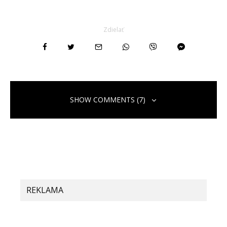
Zdielať
SHOW COMMENTS (7)
binance h"anvisningskod
24. júla 2026 o 5:43
Thanks for sharing. I read many of your blog posts,
REKLAMA
cool, your blog is very good.
https://accounts.binance.bh/kk-KZ/register?
ref=K8NFKJBQ