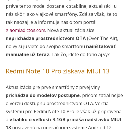
práve tento model dostane k stabilnej aktualizácii u
nás skôr, ako vlajkové smartfóny. Zdá sa však, že to
tak naozaj je a informuje nás o tom portál
Xiaomiadictos.com
. Nová aktualizácia síce
neprichádza prostredníctvom OTA
(Over The Air),
no vy si ju viete do svojho smartfónu
nainštalovať
manuálne už teraz
. Tak čo, idete do toho aj vy?
Redmi Note 10 Pro získava MIUI 13
Aktualizácia pre prvé smartfóny z prvej vlny
prichádza do modelov postupne
, pričom zatiaľ nejde
o verziu dostupnú prostredníctvom OTA. Verzia
systému pre Redmi Note 10 Pro je však už pripravená
a
v balíku o veľkosti 3.1GB prináša nadstavbu MIUI
13
postavenú na operačnom systéme Android 12.