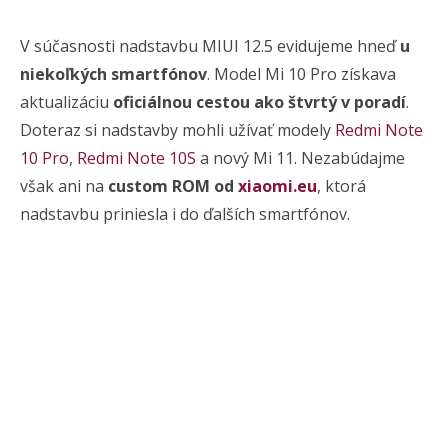
V súčasnosti nadstavbu MIUI 12.5 evidujeme hneď
u
niekoľkých smartfónov
. Model Mi 10 Pro získava
aktualizáciu
oficiálnou cestou ako štvrtý v poradí
.
Doteraz si nadstavby mohli užívať modely
Redmi Note
10 Pro
,
Redmi Note 10S
a nový Mi 11. Nezabúdajme
však ani na
custom ROM od
xiaomi.eu
, ktorá
nadstavbu priniesla i do ďalších smartfónov.