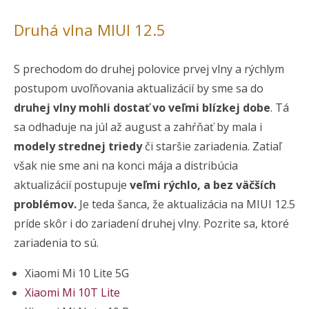
Druhá vlna MIUI 12.5
S prechodom do druhej polovice prvej vlny a rýchlym
postupom uvoľňovania aktualizácií by sme sa do
druhej vlny mohli dostať vo veľmi blízkej dobe
. Tá
sa odhaduje na júl až august a zahŕňať by mala i
modely strednej triedy
či staršie zariadenia. Zatiaľ
však nie sme ani na konci mája a distribúcia
aktualizácií postupuje
veľmi rýchlo, a bez väčších
problémov.
Je teda šanca, že aktualizácia na MIUI 12.5
príde skôr i do zariadení druhej vlny. Pozrite sa, ktoré
zariadenia to sú.
Xiaomi Mi 10 Lite 5G
Xiaomi Mi 10T Lite