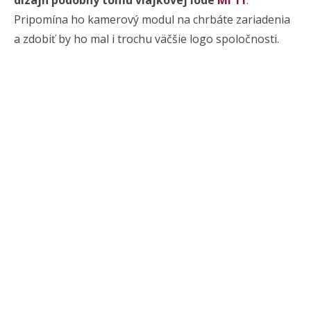
dizajn podobný tomu vlajkovej lode
Mi 11
.
Pripomína ho kamerový modul na chrbáte zariadenia
a zdobiť by ho mal i trochu väčšie logo spoločnosti.