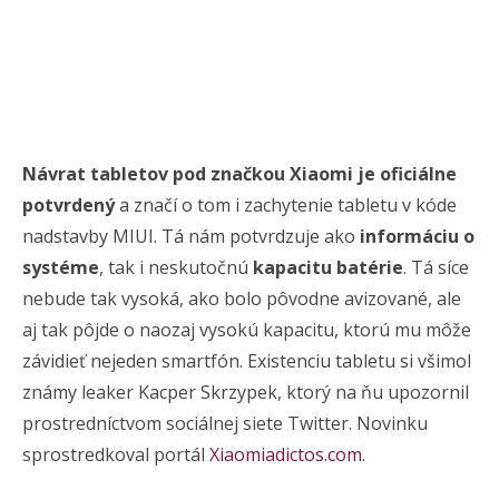
Návrat tabletov pod značkou Xiaomi je oficiálne
potvrdený
a značí o tom i zachytenie tabletu v kóde
nadstavby MIUI. Tá nám potvrdzuje ako
informáciu o
systéme
, tak i neskutočnú
kapacitu batérie
. Tá síce
nebude tak vysoká, ako bolo pôvodne avizované, ale
aj tak pôjde o naozaj vysokú kapacitu, ktorú mu môže
závidieť nejeden smartfón. Existenciu tabletu si všimol
známy leaker Kacper Skrzypek, ktorý na ňu upozornil
prostredníctvom sociálnej siete Twitter. Novinku
sprostredkoval portál
Xiaomiadictos.com
.