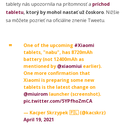
tablety nás upozornila na prítomnosť a
príchod
tabletu
, ktorý by mohol nastať už čoskoro
. Nižšie
sa môžete pozrieť na oficiálne znenie Tweetu.
One of the upcoming
#Xiaomi
tablets, "nabu", has 8720mAh
battery (not 12400mAh as
mentioned by
@xiaomiui
earlier).
One more confirmation that
Xiaomi is preparing some new
tablets is the latest change on
@miuirom
launcher (screenshot).
pic.twitter.com/5YPfhoZmCA
— Kacper Skrzypek 🇵🇱 (@kacskrz)
April 19, 2021