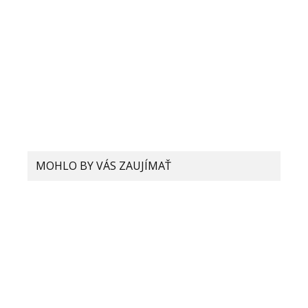
MOHLO BY VÁS ZAUJÍMAŤ
Xiaomi hovorí, že budúci rok nám
hrozí nedostatok smartfónov. Čo sa
deje?
Xiaomi si dalo patentovať SIM s
možnosťou viacerých čísel: Nová
technológia môže šetriť batériu!