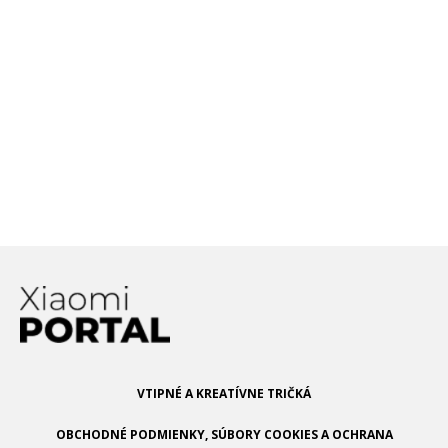
150W nabíjanie od Xiaomi je už na
dosah: Očakávať ho môžeme v
tomto telefóne
Xiaomi plánuje predstaviť smartfón
s UWB technológiou, čo to vlastne
je?
VTIPNÉ A KREATÍVNE TRIČKÁ
OBCHODNÉ PODMIENKY, SÚBORY COOKIES A OCHRANA