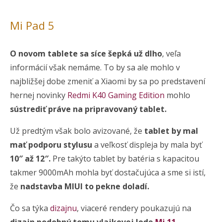
Mi Pad 5
O novom tablete sa síce šepká už dlho
, veľa
informácií však nemáme. To by sa ale mohlo v
najbližšej dobe zmeniť a Xiaomi by sa po predstavení
hernej novinky
Redmi K40 Gaming Edition
mohlo
sústrediť práve na pripravovaný tablet.
Už predtým však bolo avizované, že
tablet by mal
mať podporu stylusu
a veľkosť displeja by mala byť
10″ až 12″.
Pre takýto tablet by batéria s kapacitou
takmer 9000mAh mohla byť dostačujúca a sme si istí,
že
nadstavba MIUI to pekne doladí.
Čo sa týka
dizajnu
, viaceré rendery poukazujú na