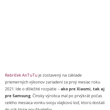
Rebríček AnTuTu
je zostavený na základe
priemerných výkonov zariadení za prvý mesiac roku
2021. Ide o dôležité rozpätie –
ako pre Xiaomi, tak aj
pre Samsung
. Čínsky výrobca mal po prvýkrát počas
celého mesiaca vonku svoju vlajkovú loď, ktorú dostali
do rúk tisíce používateľov.