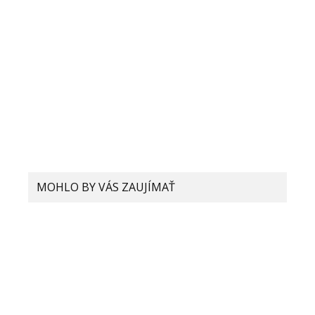
MOHLO BY VÁS ZAUJÍMAŤ
Ako si v Xiaomi smartfóne môžete
aktivovať novú generáciu HEIF
formátu fotografií a čo to vlastne
je?
Xiaomi predstavilo bezdrôtovú
nabíjačku s výkonom 80W. Dokáže