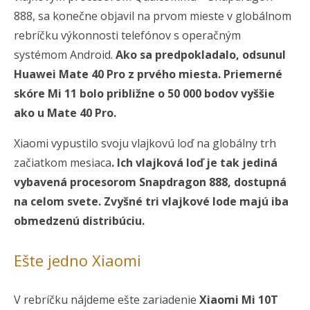
888, sa konečne objavil na prvom mieste v globálnom
rebríčku výkonnosti telefónov s operačným
systémom Android.
Ako sa predpokladalo, odsunul
Huawei Mate 40 Pro z prvého miesta. Priemerné
skóre Mi 11 bolo približne o 50 000 bodov vyššie
ako u Mate 40 Pro.
Xiaomi vypustilo svoju vlajkovú loď na globálny trh
začiatkom mesiaca
. Ich vlajková loď je tak jediná
vybavená procesorom Snapdragon 888, dostupná
na celom svete. Zvyšné tri vlajkové lode majú iba
obmedzenú distribúciu.
Ešte jedno Xiaomi
V rebríčku nájdeme ešte zariadenie
Xiaomi Mi 10T