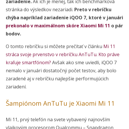
zariadenie.
Ak ich je menej, tak ich benchmarková
stránka do výsledkov nezariadi.
Preto v rebríčku
chýba napríklad zariadenie iQOO 7, ktoré v januári
prekonalo v maximálnom skóre Xiaomi Mi 11
o pár
bodov.
O tomto rebríčku si môžete prečítať v článku
Mi 11
stráca svoje prvenstvo v rebríčku AnTuTu. Kto práve
kraľuje smartfónom?
Avšak ako sme uviedli, iQOO 7
nemalo v januári dostatočný počet testov, aby bolo
zaradené aj v rebríčku najlepšie performujúcich
zariadení.
Šampiónom AnTuTu je Xiaomi Mi 11
Mi 11, prvý telefón na svete vybavený najnovším
vlajkovým procesorom Qualcommu – Snapdragon