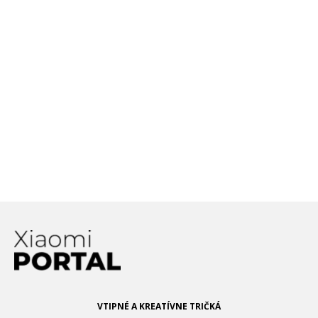
až šialene rýchlo nabiť batériu
smartfónu
Nemáte v chytrých hodinkách, či
náramku podporu NFC? Xiaomi
prichádza s jednoduchým, ale
efektívnym riešením!
Revolúcia v mobilnej fotografii?
Xiaomi chce priniesť Liquid Lens
VTIPNÉ A KREATÍVNE TRIČKÁ