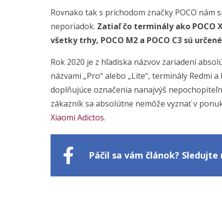
Rovnako tak s príchodom značky POCO nám spo
neporiadok.
Zatiaľ čo terminály ako POCO 
všetky trhy, POCO M2 a POCO C3 sú určené i
Rok 2020 je z hľadiska názvov zariadení absolú
názvami „Pro“ alebo „Lite“, terminály Redmi a
doplňujúce označenia nanajvýš nepochopiteľn
zákazník sa absolútne nemôže vyznať v ponuke
Xiaomi Adictos
.
Páčil sa vám článok? Sledujt