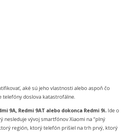
ifikovať, aké sú jeho vlastnosti alebo aspoň čo
telefóny doslova katastrofálne.
mi 9A, Redmi 9AT alebo dokonca Redmi 9i.
Ide o
torý nesleduje vývoj smartfónov Xiaomi na “plný
orý región, ktorý telefón prišiel na trh prvý, ktorý