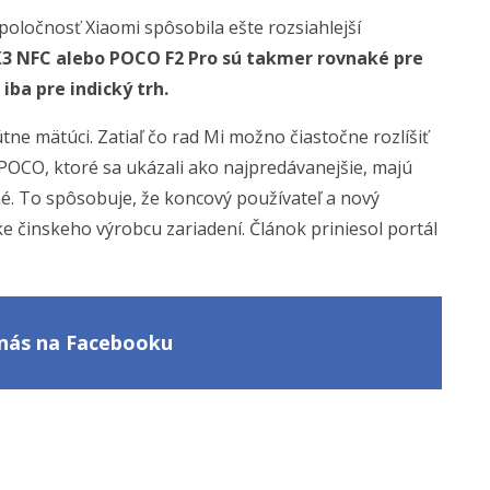
ločnosť Xiaomi spôsobila ešte rozsiahlejší
X3 NFC alebo POCO F2 Pro sú takmer rovnaké pre
ba pre indický trh.
tne mätúci. Zatiaľ čo rad Mi možno čiastočne rozlíšiť
 POCO, ktoré sa ukázali ako najpredávanejšie, majú
é. To spôsobuje, že koncový používateľ a nový
 činskeho výrobcu zariadení. Článok priniesol portál
e nás na Facebooku