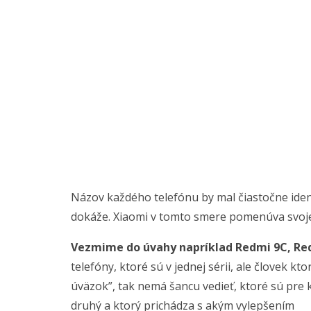
Názov každého telefónu by mal čiastočne ident
dokáže. Xiaomi v tomto smere pomenúva svoje 
Vezmime do úvahy napríklad Redmi 9C, Red
telefóny, ktoré sú v jednej sérii, ale človek k
úväzok”, tak nemá šancu vedieť, ktoré sú pre kt
druhý a ktorý prichádza s akým vylepšením