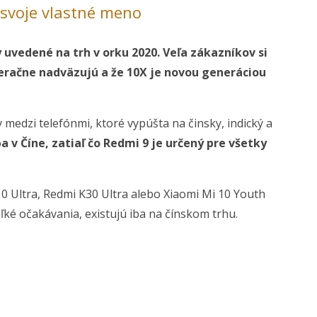
 svoje vlastné meno
uvedené na trh v orku 2020. Veľa zákazníkov si
neračne nadväzujú a že 10X je novou generáciou
medzi telefónmi, ktoré vypúšta na činsky, indický a
a v Číne, zatiaľ čo Redmi 9 je určený pre všetky
10 Ultra, Redmi K30 Ultra alebo Xiaomi Mi 10 Youth
eľké očakávania, existujú iba na čínskom trhu.