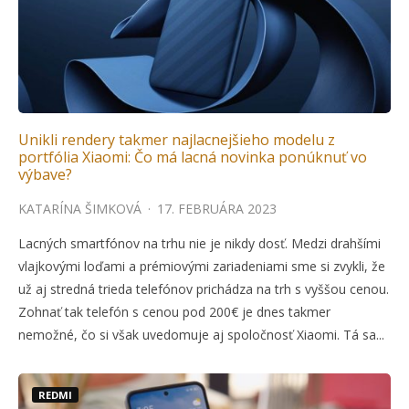
Unikli rendery takmer najlacnejšieho modelu z
portfólia Xiaomi: Čo má lacná novinka ponúknuť vo
výbave?
KATARÍNA ŠIMKOVÁ
·
17. FEBRUÁRA 2023
Lacných smartfónov na trhu nie je nikdy dosť. Medzi drahšími
vlajkovými loďami a prémiovými zariadeniami sme si zvykli, že
už aj stredná trieda telefónov prichádza na trh s vyššou cenou.
Zohnať tak telefón s cenou pod 200€ je dnes takmer
nemožné, čo si však uvedomuje aj spoločnosť Xiaomi. Tá sa...
REDMI