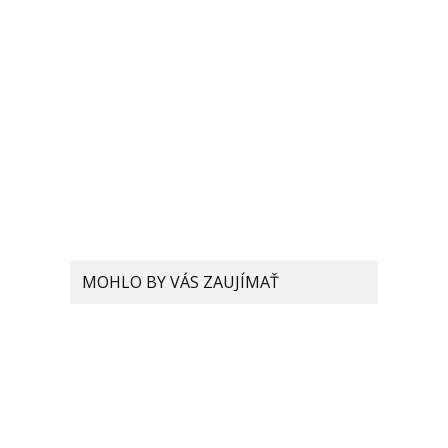
MOHLO BY VÁS ZAUJÍMAŤ
Patent Xiaomi odhaľuje
unikátne riešenie kamery,
ktorá by „zjednotila“ kvalitu
selfie fotoaparátu a toho
hlavného