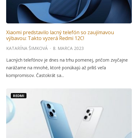
Xiaomi predstavilo lacný telefón so zaujímavou
výbavou: Takto vyzerá Redmi 12C!
KATARÍNA ŠIMKOVÁ
·
8. MARCA 2023
Lacných telefónov je dnes na trhu pomenej, pričom zvyčajne
narážame na mnohé, ktoré ponúkajú až príliš veľa
kompromisov. Častokrát sa...
REDMI