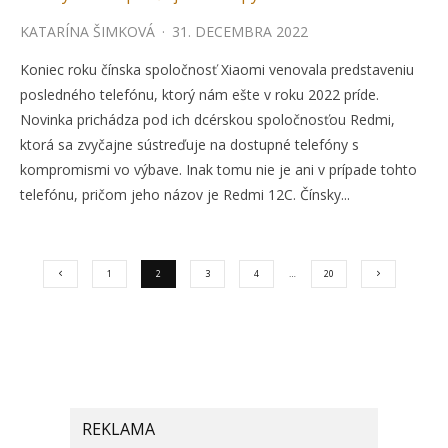
KATARÍNA ŠIMKOVÁ
·
31. DECEMBRA 2022
Koniec roku čínska spoločnosť Xiaomi venovala predstaveniu
posledného telefónu, ktorý nám ešte v roku 2022 príde.
Novinka prichádza pod ich dcérskou spoločnosťou Redmi,
ktorá sa zvyčajne sústreďuje na dostupné telefóny s
kompromismi vo výbave. Inak tomu nie je ani v prípade tohto
telefónu, pričom jeho názov je Redmi 12C. Čínsky...
1
2
3
4
…
20
REKLAMA