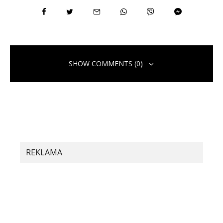
SHOW COMMENTS (0)
Pridaj komentár
Vaša e-mailová adresa nebude zverejnená.
Vyžadované polia sú
označené
*
Komentár
*
REKLAMA