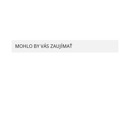
MOHLO BY VÁS ZAUJÍMAŤ
Xiaomi si dalo patentovať
technológiu, ktorá je schopná
rozoznať nafukovanie batérie
Rýchlejšie nabíjanie aj v lacnejších
Xiaomi smartfónoch: Čínsky gigant
má posunúť štandard o niečo vyššie
Ako z budúcnosti! Xiaomi ukazuje
smartfón, ktorý by mohol nastoliť
nový technologický a dizajnový