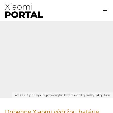
Poco X3 NFC je druhým najpredávanejším telefónom čínskej značky. Zdroj: Xiaomi
Dobehne Xiaomi výdržou batérie