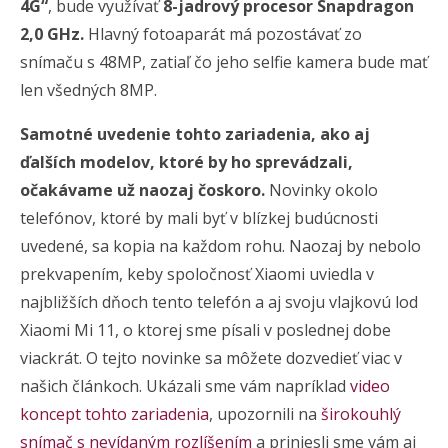
4G“
, bude využívať
8-jadrový procesor Snapdragon
2,0 GHz.
Hlavný fotoaparát má pozostávať zo
snímaču s 48MP, zatiaľ čo jeho selfie kamera bude mať
len všedných 8MP.
Samotné uvedenie tohto zariadenia, ako aj
ďalších modelov, ktoré by ho sprevádzali,
očakávame už naozaj čoskoro.
Novinky okolo
telefónov, ktoré by mali byť v blízkej budúcnosti
uvedené, sa kopia na každom rohu. Naozaj by nebolo
prekvapením, keby spoločnosť Xiaomi uviedla v
najbližších dňoch tento telefón a aj svoju vlajkovú lod
Xiaomi Mi 11, o ktorej sme písali v poslednej dobe
viackrát. O tejto novinke sa môžete dozvedieť viac v
našich článkoch. Ukázali sme vám napríklad
video
koncept tohto zariadenia
, upozornili na
širokouhlý
snímač s nevídaným rozlíšením
a priniesli sme vám aj