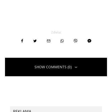
Zdielať
SHOW COMMENTS (0)
Pridaj komentár
Vaša e-mailová adresa nebude zverejnená.
Vyžadované polia sú
označené
*
Komentár
*
REKLAMA