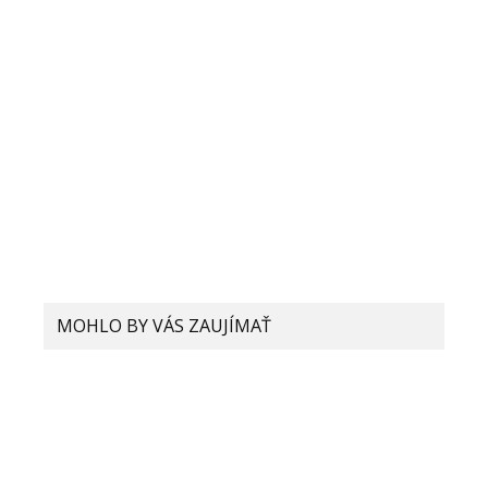
MOHLO BY VÁS ZAUJÍMAŤ
Xiaomi testuje telefón s 200 MP
fotoaparátom. Hovoria o tom prvé
leaknuté informácie