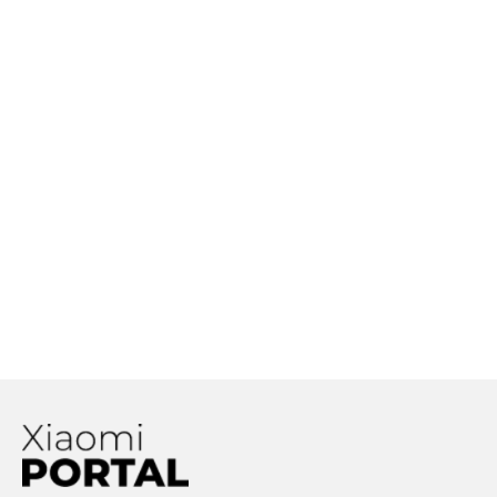
Máte vo svojom smartfóne
dostatok pamäte RAM? Toľkoto GB
treba k tomu, aby váš smartfón
bežal plynulo!
Aký vplyv má poškriabaný kryt
šošovky na kvalitu vašich fotografií?
Prinášame odpoveď
Huawei, Xiaomi, SMIC a 87 ďalších
spoločností oznamuje spoluprácu.
Dôvodom majú byť obavy zo sankcií
zo strany USA