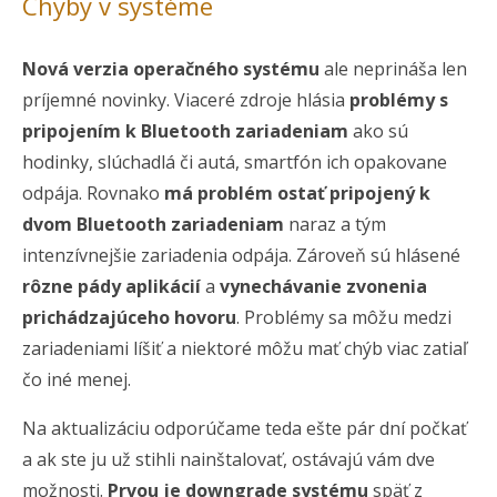
Chyby v systéme
Nová verzia operačného systému
ale neprináša len
príjemné novinky. Viaceré zdroje hlásia
problémy s
pripojením k Bluetooth zariadeniam
ako sú
hodinky, slúchadlá či autá, smartfón ich opakovane
odpája. Rovnako
má problém ostať pripojený k
dvom Bluetooth zariadeniam
naraz a tým
intenzívnejšie zariadenia odpája. Zároveň sú hlásené
rôzne pády aplikácií
a
vynechávanie zvonenia
prichádzajúceho hovoru
. Problémy sa môžu medzi
zariadeniami líšiť a niektoré môžu mať chýb viac zatiaľ
čo iné menej.
Na aktualizáciu odporúčame teda ešte pár dní počkať
a ak ste ju už stihli nainštalovať, ostávajú vám dve
možnosti.
Prvou je downgrade systému
späť z