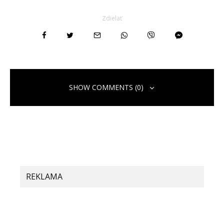
Zdielať
SHOW COMMENTS (0)
Pridaj komentár
Vaša e-mailová adresa nebude zverejnená.
Vyžadované polia sú
označené
*
Komentár
*
REKLAMA