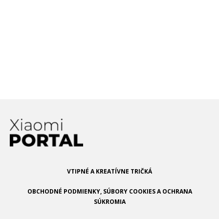
Prečo prišla séria Xiaomi Mi 10T s
LCD displejom? Predstaviteľ Xiaomi
prezrádza bližšie detaily
Xiaomi pracuje na podobnom
smartfóne ako je Samsung Galaxy
Fold. Mierne ho však vylepšuje
VTIPNÉ A KREATÍVNE TRIČKÁ
OBCHODNÉ PODMIENKY, SÚBORY COOKIES A OCHRANA
SÚKROMIA