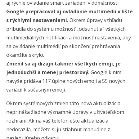
aj rýchle ovládanie smart zariadení v domácnosti.
Google prepracoval aj ovládanie multimédií v lište
s rýchlymi nastaveniami.
Okrem úpravy vzhľadu
pribudla do systému možnosť „odsunutia“ všetkých
mutlimediálnych notifikácií a možnosť nastavenia, aby
sa ovládanie multimédií po skončení prehrávania
okamžite skrylo.
Zmenil sa aj dizajn takmer všetkých emoji, je
jednoduchší a menej priestorový.
Google k ním
navyše pridáva 117 úplne nových emoji a 55 nových
variácií k súčasným emoji.
Okrem systémových zmien táto nová aktualizácia
neprináša žiadne významné úpravy v užívateľskom
rozhraní. Ak na váš telefón ešte aktualizácia
nedorazila, môžete si ju stiahnuť manuálne z
nasledujúceho odkazu: