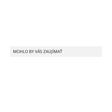
MOHLO BY VÁS ZAUJÍMAŤ
Xiaomi plánuje predstaviť smartfón
s UWB technológiou, čo to vlastne
je?
Život v rozlíšení 4K: Ako Xiaomi mení
zážitky z pozerania filmov